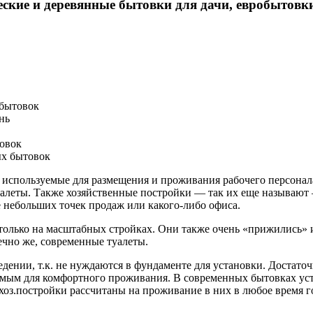
ские и деревянные бытовки для дачи, евробытовки
 бытовок
нь
товок
ых бытовок
 используемые для размещения и проживания рабочего персонал
туалеты. Также хозяйственные постройки — так их еще называю
е небольших точек продаж или какого-либо офиса.
олько на масштабных стройках. Они также очень «прижились» и
ечно же, современные туалеты.
едении, т.к. не нуждаются в фундаменте для установки. Достато
мым для комфортного проживания. В современных бытовках уста
з.постройки рассчитаны на проживание в них в любое время го