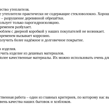
ество утеплителя.
е утеплители практически не содержащие стекловолокно. Хорош
е – разрушение деревянной обрешётки.
ользует только парогидроизоляцию.
ременем разбухает.
облем с дверной коробкой у наших покупателей не возникает.
о временем вызывает коррозию.
получить более надёжное и долговечное покрытие.
в изделия.
чить изделие из дешевых материалов.
лее качественные материалы. Их можно использовать очень дл
ственная работа – один из главных критериев, по которому нас 
ень качества наших бытовок и хозблоков.