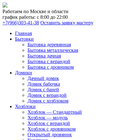
Работаем по Москве и области
график работы: с 8:00 до 22:00
+7(966)303-41-38
Оставить заявку мастеру
Главная
Бытовки
Бытовка деревянная
Бытовка металлическая
Бытовка дачная
Бытовка с верандой
Бытовка с дровником
Домики
Дачный домик
Домик бабочка
Домик с баней
Домик с верандой
Домик с хозблоком
Хозблоки
Хозблок — Стандартный
Хозблок — модуль
Хозблок с верандой
Хозблок с дровяником
Открытый дровяник