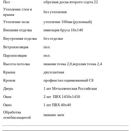
Пол
обрезная доска второго сорта 22
Утепление стен и
без утепления
крыша
Утепление пола
утепление 100мм (рулонный)
Внешняя отделка
имитация бруса 16х140
Внутренняя отделка
без отделки
Ветроизоляция
пол.
Пароизоляция
пол.
Высота потолка
нижняя точка 2,0,верхняя точка 2,4
Крыша
двухскатная
Кровля
профнастил оцинкованный С8
Дверь
1 шт Металлическая Российская
Окна
2 шт ПВХ 1450х1450
Окно
1 шт ПВХ 40х40
Обработка
нижние лаги
огнебиозащитой