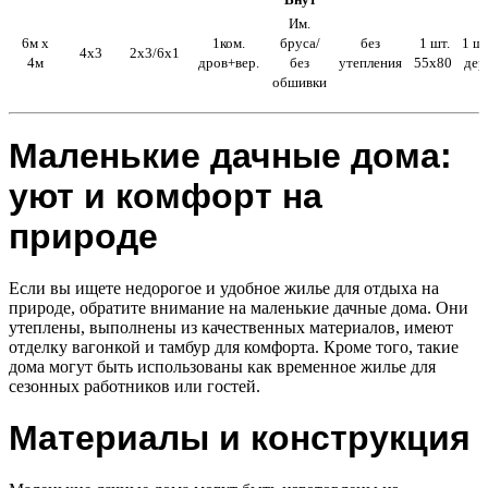
Им.
6м х
1ком.
бруса/
без
1 шт.
1 ш
4х3
2х3/6х1
4м
дров+вер.
без
утепления
55х80
дер
обшивки
Маленькие дачные дома:
уют и комфорт на
природе
Если вы ищете недорогое и удобное жилье для отдыха на
природе, обратите внимание на маленькие дачные дома. Они
утеплены, выполнены из качественных материалов, имеют
отделку вагонкой и тамбур для комфорта. Кроме того, такие
дома могут быть использованы как временное жилье для
сезонных работников или гостей.
Материалы и конструкция