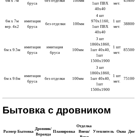
6м х 7м
без отделки
100мм
434000
бруса
1шт ПВХ
мет.
40х40
4 шт
6м х 7м
имитация
970х1160,
1 шт
без отделки
100мм
388000
вер. 4х2
бруса
1шт ПВХ
мет.
40х40
3 шт
1860х1860,
имитация
имитация
1 шт
6м х 9.5м
100мм
1шт 40х40,
855000
бруса
бруса
мет.
1шт
1500х1900
3 шт
1860х1860,
имитация
1 шт
6м х 9.6м
без отделки
100мм
1шт 40х40,
751000
бруса
мет.
1шт
1500х1900
Бытовка с дровником
Отделка
Дровник/
Размер
Бытовка
Планировка
Внеш/
Утеплитель
Окна
Двер
Веранда
Внут