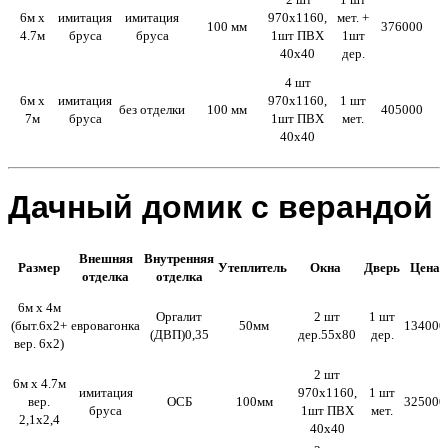
6м х
имитация
имитация
970х1160,
мет. +
100 мм
376000
4.7м
бруса
бруса
1шт ПВХ
1шт
40х40
дер.
4 шт
6м х
имитация
970х1160,
1 шт
без отделки
100 мм
405000
7м
бруса
1шт ПВХ
мет.
40х40
Дачный домик с верандой
Внешняя
Внутренняя
Размер
Утеплитель
Окна
Дверь
Цена
отделка
отделка
6м х 4м
Оргалит
2 шт
1 шт
(быт.6х2+
евровагонка
50мм
134000
(ДВП)0,35
дер.55х80
дер.
вер. 6х2)
2 шт
6м х 4.7м
имитация
970х1160,
1 шт
вер.
ОСБ
100мм
325000
бруса
1шт ПВХ
мет.
2,1х2,4
40х40