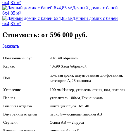
6х4,85 м²
Дачный домик с баней
6х4,85 м²
Дачный домик с баней
6х4,85 м²
Стоимость: от 596 000 руб.
Заказать
Обвязочный брус
90х140 обрезной
Каркас
40х90 Хвоя /обрезной
половая доска, шпунтованная шлифованная,
Пол
категории А, 28 толщина
Утепление
100 мм Изовер, утеплены стены, пол, потолок
Парная
утеплитель 100мм, Технониколь
Внешняя отделка
имитация бруса 16х140
Внутренняя отделка
парной — осиновая вагонка АВ
Ступени
Осина АВ — 2 яруса
Внутренняя отдела
имитация бруса С