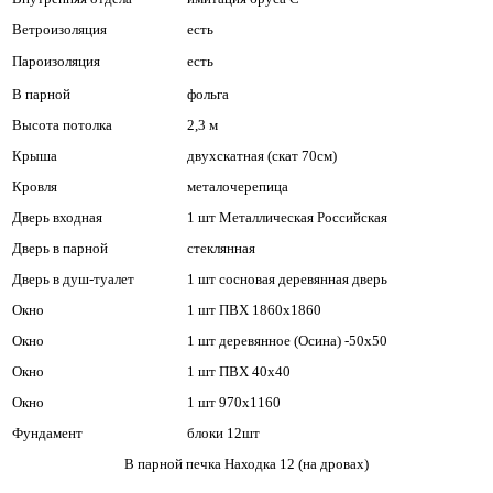
Ветроизоляция
есть
Пароизоляция
есть
В парной
фольга
Высота потолка
2,3 м
Крыша
двухскатная (скат 70см)
Кровля
металочерепица
Дверь входная
1 шт Металлическая Российская
Дверь в парной
стеклянная
Дверь в душ-туалет
1 шт сосновая деревянная дверь
Окно
1 шт ПВХ 1860х1860
Окно
1 шт деревянное (Осина) -50х50
Окно
1 шт ПВХ 40х40
Окно
1 шт 970х1160
Фундамент
блоки 12шт
В парной печка Находка 12 (на дровах)