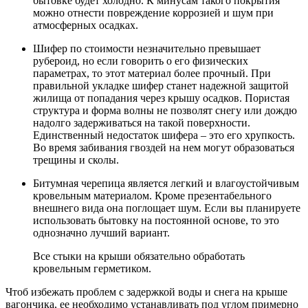
бытовке будет холодно. К минусам такого покрытия
можно отнести повреждение коррозией и шум при
атмосферных осадках.
Шифер по стоимости незначительно превышает
рубероид, но если говорить о его физических
параметрах, то этот материал более прочный. При
правильной укладке шифер станет надежной защитой
жилища от попадания через крышу осадков. Пористая
структура и форма волны не позволят снегу или дождю
надолго задерживаться на такой поверхности.
Единственный недостаток шифера – это его хрупкость.
Во время забивания гвоздей на нем могут образоваться
трещины и сколы.
Битумная черепица является легкий и влагоустойчивым
кровельным материалом. Кроме презентабельного
внешнего вида она поглощает шум. Если вы планируете
использовать бытовку на постоянной основе, то это
однозначно лучший вариант.
Все стыки на крыши обязательно обработать
кровельным герметиком.
Чтоб избежать проблем с задержкой воды и снега на крыше
вагончика, ее необходимо устанавливать под углом примерно